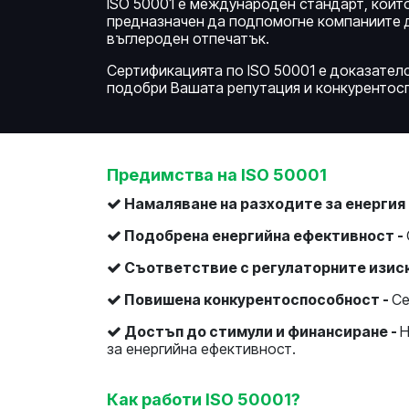
ISO 50001 е международен стандарт, койт
предназначен да подпомогне компаниите д
въглероден отпечатък.
Сертификацията по ISO 50001 е доказател
подобри Вашата репутация и конкурентос
Предимства на ISO 50001
Намаляване на разходите за енергия 
Подобрена енергийна ефективност -
Съответствие с регулаторните изис
Повишена конкурентоспособност -
Се
Достъп до стимули и финансиране -
Н
за енергийна ефективност.
Как работи ISO 50001?