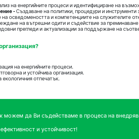
ализ на енергийните процеси и идентифициране на възмо
ение -
Създаване на политики, процедури и инструменти 
 на осведомеността и компетенциите на служителите от
еждане на вътрешни одити и съдействие за преминаване
едовни прегледи и актуализации за поддържане на съотв
 организация?
зация на енергийните процеси.
тговорна и устойчива организация.
а екологичния отпечатък.
ак можем да Ви съдействаме в процеса на внедрява
 ефективност и устойчивост!