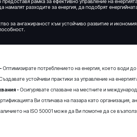
о предоставя рамка за ефективно управление на енергията
а намалят разходите за енергия, да подобрят енергийнат
ство за ангажираност към устойчиво развитие и икономия
пособност.
-
Оптимизирате потреблението на енергия, което води до
Създавате устойчиви практики за управление на енергият
квания -
Осигурявате спазване на местните и международ
ртификацията Ви отличава на пазара като организация, а
аличието на ISO 50001 може да Ви помогне да се възпол