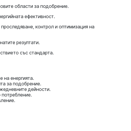
овите области за подобрение.
нергийната ефективност.
 проследяване, контрол и оптимизация на
натите резултати.
ствието със стандарта.
 на енергията.
та за подобрение.
ежедневните дейности.
о потребление.
вление.