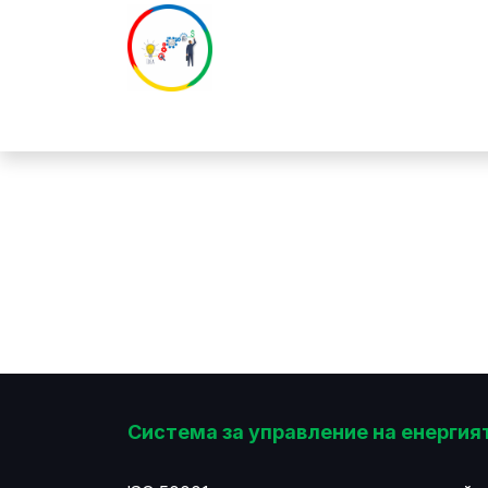
Преминете към съдържание
Начало
ОЕЕ Софтуер
Консулт
Система за управление на енергия