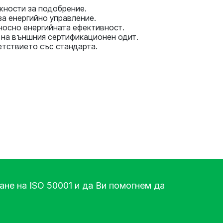
жности за подобрение.
за енергийно управление.
носно енергийната ефективност.
 на външния сертификационен одит.
етствието със стандарта.
не на ISO 50001 и да Ви помогнем да