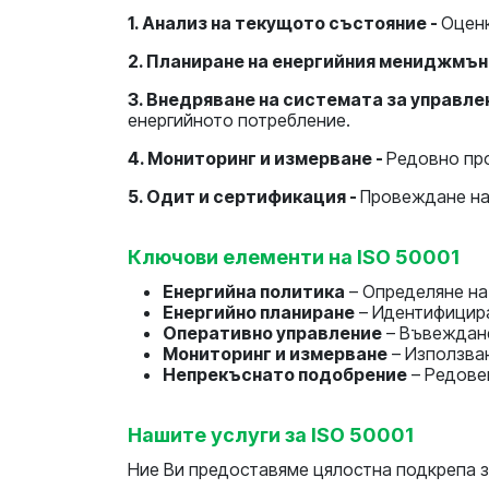
1. Анализ на текущото състояние -
Оценк
2. Планиране на енергийния мениджмън
3. Внедряване на системата за управле
енергийното потребление.
4. Мониторинг и измерване -
Редовно про
5. Одит и сертификация -
Провеждане на
Ключови елементи на ISO 50001
Енергийна политика
– Определяне на
Енергийно планиране
– Идентифицира
Оперативно управление
– Въвеждане
Мониторинг и измерване
– Използван
Непрекъснато подобрение
– Редовен
Нашите услуги за ISO 50001
Ние Ви предоставяме цялостна подкрепа з