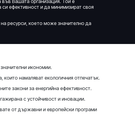
 във Вашата организация. Той е
а си ефективност и да минимизират своя
 на ресурси, което може значително да
 значителни икономии.
а, които намаляват екологичния отпечатък.
ните закони за енергийна ефективност.
нгажирана с устойчивост и иновации.
звате от държавни и европейски програми