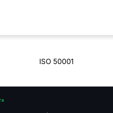
ация по стандарти
Услуги
Цени
За компа
ISO 50001
та